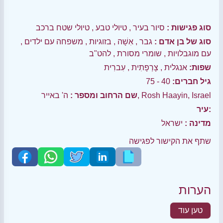
סוג פגישות :
סיור בעיר
,
טיולי טבע
,
טיולי שטח ברכב
סוג של בן אדם :
גבר
,
אִשָׁה
,
בזוגיות
,
משפחה עם ילדים
,
עם מוגבלויות
,
שומרי מסורת
,
להט"ב
שפות:
אנגלית
,
צָרְפָתִית
,
עִברִית
גיל חברים:
40 - 75
ה' באייר, Rosh Haayin, Israel
שם הרחוב ומספר :
עיר:
מדינה :
ישראל
שתף את הקישור לפגישה
הערות
טען עוד