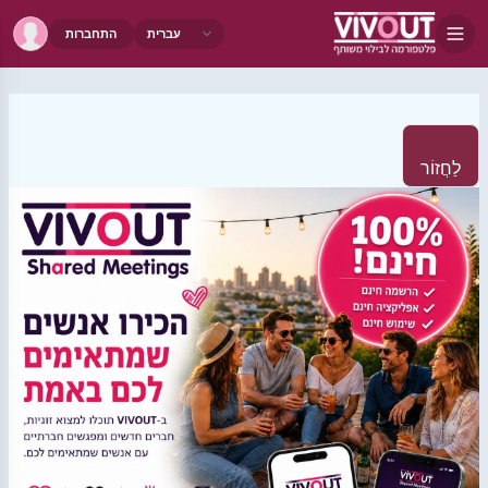
התחברות
לַחֲזוֹר