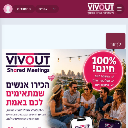
התחברות
לַחֲזוֹר