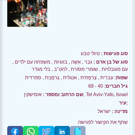
סוג פגישות :
טיולי טבע
סוג של בן אדם :
גבר
,
אִשָׁה
,
בזוגיות
,
משפחה עם ילדים
,
עם מוגבלויות
,
שומרי מסורת
,
להט"ב
,
בלי מגדר
שפות:
עִברִית
,
צָרְפָתִית
,
אנגלית
,
גֶרמָנִיָת
,
ספרדית
גיל חברים:
40 - 68
אוסישקין, Tel Aviv-Yafo, Israel
שם הרחוב ומספר :
עיר:
מדינה :
ישראל
שתף את הקישור לפגישה