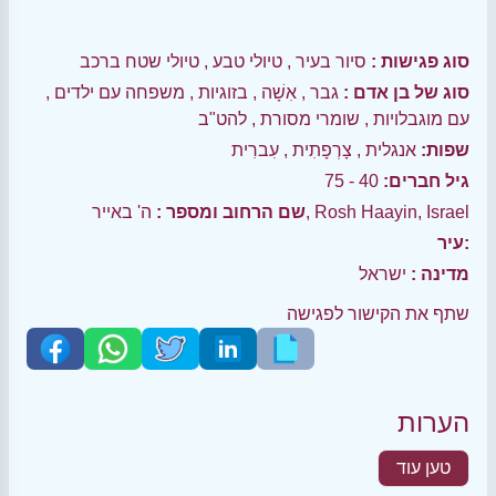
סוג פגישות :
סיור בעיר
,
טיולי טבע
,
טיולי שטח ברכב
סוג של בן אדם :
גבר
,
אִשָׁה
,
בזוגיות
,
משפחה עם ילדים
,
עם מוגבלויות
,
שומרי מסורת
,
להט"ב
שפות:
אנגלית
,
צָרְפָתִית
,
עִברִית
גיל חברים:
40 - 75
ה' באייר, Rosh Haayin, Israel
שם הרחוב ומספר :
עיר:
מדינה :
ישראל
שתף את הקישור לפגישה
הערות
טען עוד