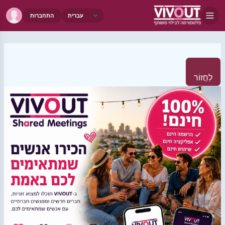
התחברות
לַחֲזוֹר