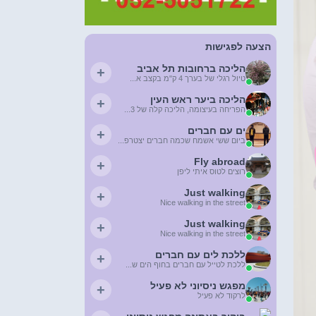
הצעה לפגישות
הליכה ברחובות תל אביב
+
טיול רגלי של בערך 4 ק"מ בקצב א...
הליכה ביער ראש העין
+
הפריחה בעיצומה, הליכה קלה של 3...
ים עם חברים
+
ביום ששי אשמח שכמה חברים יצטרפ...
Fly abroad
+
רוצים לטוס איתי ליפן
Just walking
+
Nice walking in the street
Just walking
+
Nice walking in the street
ללכת לים עם חברים
+
ללכת לטייל עם חברים בחוף הים ש...
מפגש ניסיוני לא פעיל
+
לרקוד לא פעיל