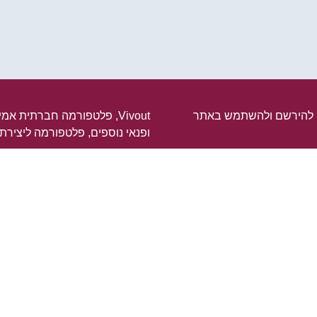
ם להירשם ולהשתמש באתר
Vivout, פלטפורמה חברתית א
ופנאי נוספים, פלטפורמה ליצירת
:
Vivout, פלטפורמה חברתית א
htt
ופנאי נוספים, פלטפורמה ליצירת
uting or social initiative such
vening, a home meal, a lecture,
לחץ כאן >>
ography, workshops , And more ...
אפשרו לכל חבר להעלות ולשתף כל
טיול, קונצרט, ערב שירה, ארוחה ב
צילום, סדנאות ועוד...