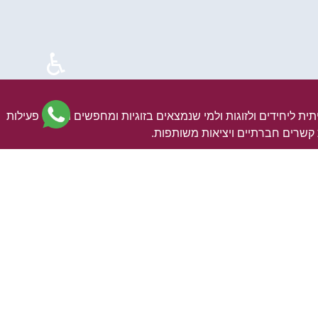
♿
מיתית ליחידים ולזוגות ולמי שנמצאים בזוגיות ומחפשים תחומי פעילות
 קשרים חברתיים ויציאות משותפות.
מיתית ליחידים ולזוגות ולמי שנמצאים בזוגיות ומחפשים תחומי פעילות
 קשרים חברתיים ויציאות משותפות.
Allow each member to upload and share any idea for a joint o
as coffee with friends, a movie, a walk, a concert, a singing e
a hike, or by car, a flight abroad, boating, cycling, phot
 רעיון לטיול משותף או יוזמה חברתית כמו קפה עם חברים, סרט,
יתית, הרצאה, טיול או ברכב, טיסה לחו"ל, שייט, רכיבה על אופניים,