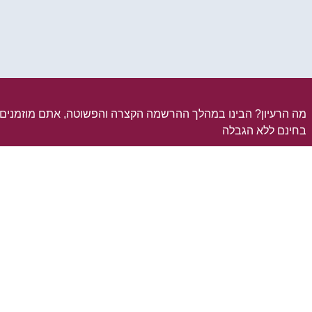
מה הרעיון? הבינו במהלך ההרשמה הקצרה והפשוטה, אתם מוזמני
בחינם ללא הגבלה
מתקשה בהרשמה? לא מצליח להתחבר לאחר ההרשמה, סרטון קצר
ps://www.youtube.com/watch?v=XHrJ5pfPKgI&feature=youtu.be
הסבר איך זה עובד:
https://www.youtube.com/watch?v=jQrjWIApiiQ
ליצור קשר איתנו