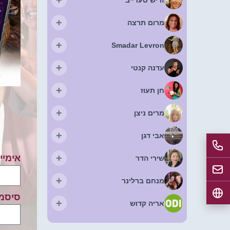
+
מרום תרצה
+
Smadar Levron
+
עדנה קנטי
+
חן תעוז
+
מרים ניצן
+
אבי דגן
+
אימיי
שירי הדר
+
מנחם ברלינר
סיסמ
+
אריה קדוש