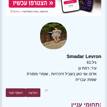
Smadar Levron
גיל:
61
עיר:
רמת גן
אדם:
אני כאן בשביל היכרויות
,
שומרי מסורת
שפות:
עִברִית
הוֹדָעָה
הוסף חבר
תחומי עניין: