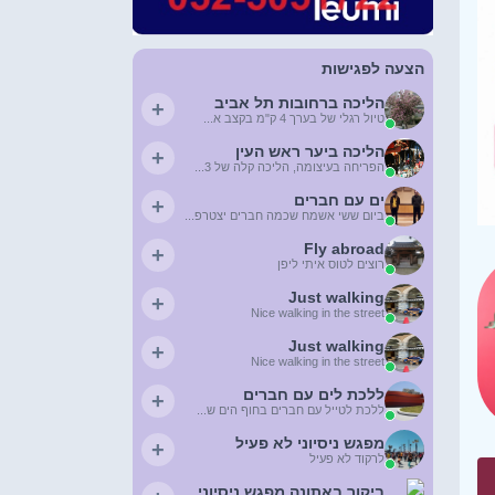
הצעה לפגישות
הליכה ברחובות תל אביב
+
טיול רגלי של בערך 4 ק"מ בקצב א...
הליכה ביער ראש העין
+
הפריחה בעיצומה, הליכה קלה של 3...
ים עם חברים
+
ביום ששי אשמח שכמה חברים יצטרפ...
Fly abroad
+
רוצים לטוס איתי ליפן
Just walking
+
Nice walking in the street
Just walking
+
Nice walking in the street
ללכת לים עם חברים
+
ללכת לטייל עם חברים בחוף הים ש...
מפגש ניסיוני לא פעיל
+
לרקוד לא פעיל
ביקור באתונה מפגש ניסיוני