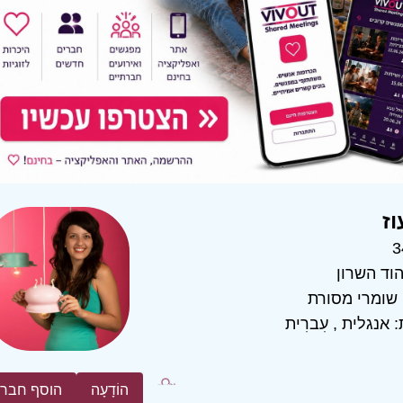
וז
3
וד השרון
שומרי מסורת
:
אנגלית
,
עִברִית
הוֹדָעָה
הוסף חבר