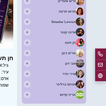
+
זריש סעדייב
+
מרום תרצה
+
Smadar Levron
+
עדנה קנטי
+
חן תעוז
+
מרים ניצן
חן תע
+
אבי דגן
גיל:
4
עיר:
ה
+
שירי הדר
אדם:
+
מנחם ברלינר
שפות
+
אריה קדוש