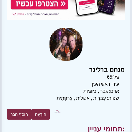
מנחם ברלינר
גיל:
65
עיר:
ראש העין
אדם:
גבר
,
בזוגיות
שפות:
עִברִית
,
אנגלית
,
צָרְפָתִית
הוֹדָעָה
הוסף חבר
תחומי עניין: