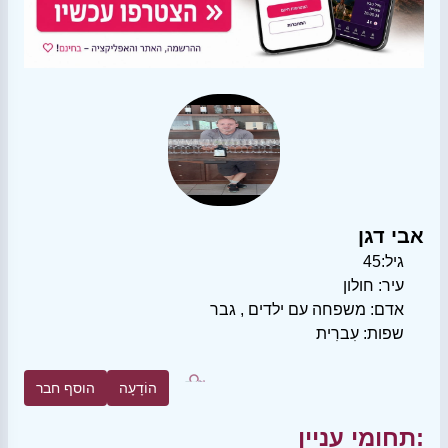
אבי דגן
גיל:
45
עיר:
חולון
אדם:
משפחה עם ילדים
,
גבר
שפות:
עִברִית
הוֹדָעָה
הוסף חבר
תחומי עניין: