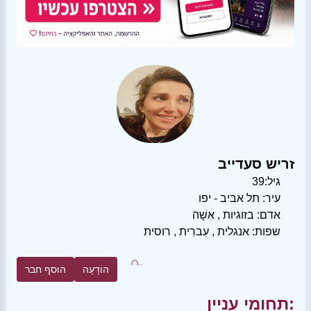
זריש סעדייב
גיל:
39
עיר:
תל אביב - יפו
אדם:
בזוגיות
,
אִשָׁה
שפות:
אנגלית
,
עִברִית
,
רוסית
הוֹדָעָה
הוסף חבר
תחומי עניין: