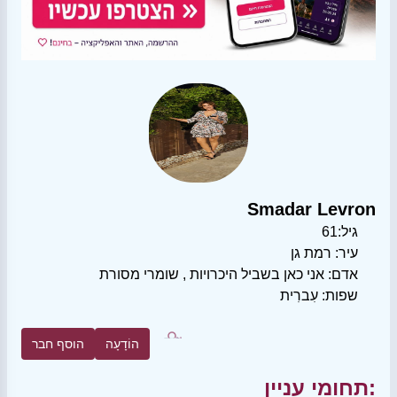
Smadar Levron
גיל:
61
עיר:
רמת גן
אדם:
אני כאן בשביל היכרויות
,
שומרי מסורת
שפות:
עִברִית
הוֹדָעָה
הוסף חבר
תחומי עניין: