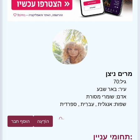
מרים ניצן
גיל:
70
עיר:
באר שבע
אדם:
שומרי מסורת
שפות:
אנגלית
,
עִברִית
,
ספרדית
הוֹדָעָה
הוסף חבר
תחומי עניין: