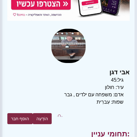
אבי דגן
גיל:
45
עיר:
חולון
אדם:
משפחה עם ילדים
,
גבר
שפות:
עִברִית
הוֹדָעָה
הוסף חבר
תחומי עניין: