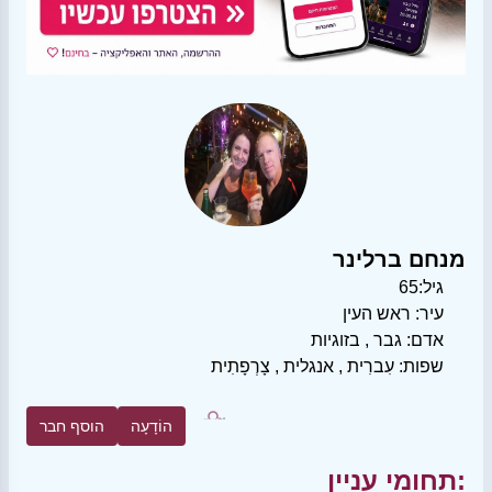
מנחם ברלינר
גיל:
65
עיר:
ראש העין
אדם:
גבר
,
בזוגיות
שפות:
עִברִית
,
אנגלית
,
צָרְפָתִית
הוֹדָעָה
הוסף חבר
תחומי עניין: