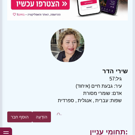
שירי הדר
גיל:
57
עיר:
גבעת חיים (איחוד)
אדם:
שומרי מסורת
שפות:
עִברִית
,
אנגלית
,
ספרדית
הוֹדָעָה
הוסף חבר
תחומי עניין: