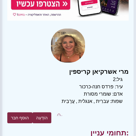
מרי אשרקיאן קריספין
גיל:
2
עיר:
פרדס חנה-כרכור
אדם:
שומרי מסורת
שפות:
עִברִית
,
אנגלית
,
עֲרָבִית
הוֹדָעָה
הוסף חבר
תחומי עניין: