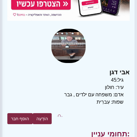
אבי דגן
גיל:
45
עיר:
חולון
אדם:
משפחה עם ילדים
,
גבר
שפות:
עִברִית
הוֹדָעָה
הוסף חבר
תחומי עניין: