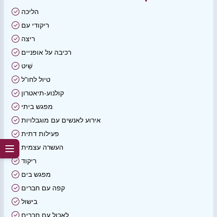
הליכה
ריקודי עם
ריצה
רכיבה על אופניים
שַׁיִט
טיול לחו"ל
קולנוע-תיאטרון
מפגש ביתי
אירוע לאנשים עם מוגבלויות
פעילות דתית
העשרה עצמית
ריקוד
מפגש בים
קפה עם חברים
בישול
לאכול עם חברים