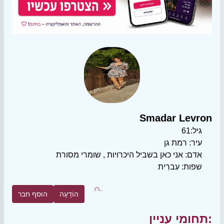
Smadar Levron
גיל:
61
עיר:
רמת גן
אדם:
אני כאן בשביל היכרויות
,
שומרי מסורת
שפות:
עִברִית
הוֹדָעָה
הוסף חבר
תחומי עניין: