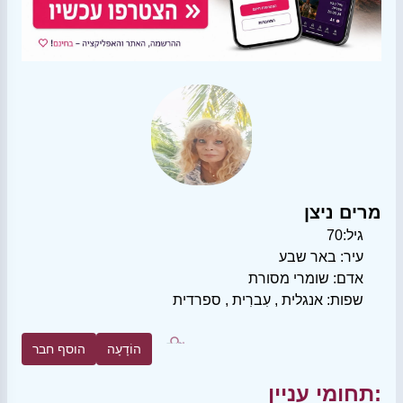
מרים ניצן
גיל:
70
עיר:
באר שבע
אדם:
שומרי מסורת
שפות:
אנגלית
,
עִברִית
,
ספרדית
הוֹדָעָה
הוסף חבר
תחומי עניין: