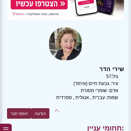
שירי הדר
גיל:
57
עיר:
גבעת חיים (איחוד)
אדם:
שומרי מסורת
שפות:
עִברִית
,
אנגלית
,
ספרדית
הוֹדָעָה
הוסף חבר
תחומי עניין: