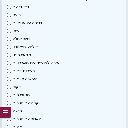
ריקודי עם
ריצה
רכיבה על אופניים
שַׁיִט
טיול לחו"ל
קולנוע-תיאטרון
מפגש ביתי
אירוע לאנשים עם מוגבלויות
פעילות דתית
העשרה עצמית
ריקוד
מפגש בים
קפה עם חברים
בישול
לאכול עם חברים
צילום