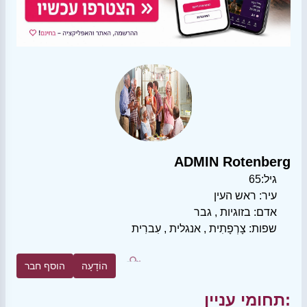
ADMIN Rotenberg
גיל:
65
עיר:
ראש העין
אדם:
בזוגיות
,
גבר
שפות:
צָרְפָתִית
,
אנגלית
,
עִברִית
הוֹדָעָה
הוסף חבר
תחומי עניין: