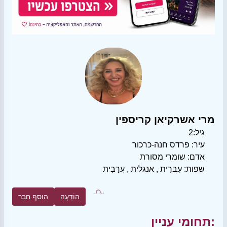
מרי אשרקיאן קריספין
גיל:
2
עיר:
פרדס חנה-כרכור
אדם:
שומרי מסורת
שפות:
עִברִית
,
אנגלית
,
עֲרָבִית
הוֹדָעָה
הוסף חבר
תחומי עניין: