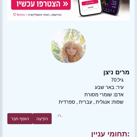
מרים ניצן
גיל:
70
עיר:
באר שבע
אדם:
שומרי מסורת
שפות:
אנגלית
,
עִברִית
,
ספרדית
הוֹדָעָה
הוסף חבר
תחומי עניין: