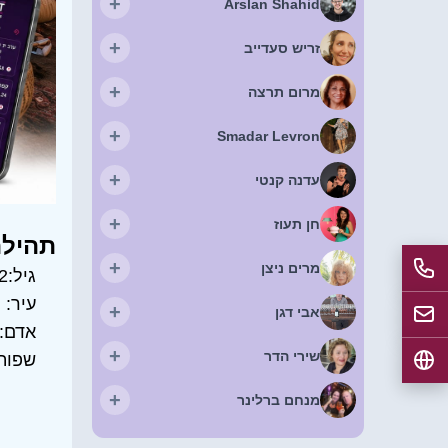
+
Arslan Shahid
+
זריש סעדייב
+
מרום תרצה
+
Smadar Levron
+
עדנה קנטי
+
חן תעוז
תהילה
+
מרים ניצן
גיל:
2
עיר:
ח
+
אבי דגן
אדם:
+
שירי הדר
שפות
+
מנחם ברלינר