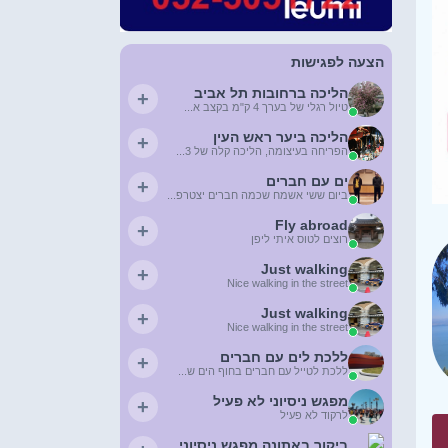
הצעה לפגישות
הליכה ברחובות תל אביב
+
טיול רגלי של בערך 4 ק"מ בקצב א...
הליכה ביער ראש העין
+
הפריחה בעיצומה, הליכה קלה של 3...
ים עם חברים
+
ביום ששי אשמח שכמה חברים יצטרפ...
Fly abroad
+
רוצים לטוס איתי ליפן
Just walking
+
Nice walking in the street
Just walking
+
Nice walking in the street
ללכת לים עם חברים
+
ללכת לטייל עם חברים בחוף הים ש...
מפגש ניסיוני לא פעיל
+
לרקוד לא פעיל
ביקור באתונה מפגש ניסיוני