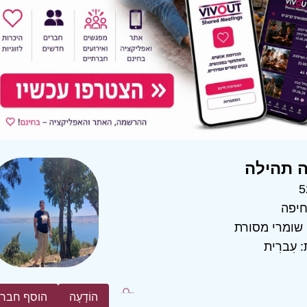
 תהילה
5
יפה
שומרי מסורת
:
עִברִית
הוֹדָעָה
הוסף חבר