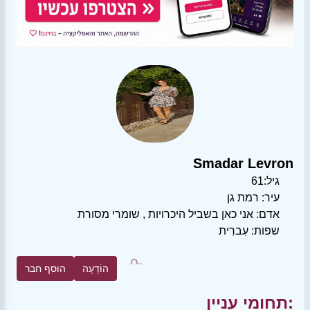
Smadar Levron
גיל:
61
עיר:
רמת גן
אדם:
אני כאן בשביל היכרויות
,
שומרי מסורת
שפות:
עִברִית
הוֹדָעָה
הוסף חבר
תחומי עניין: