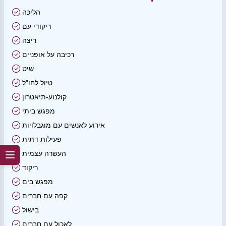
הליכה
ריקודי עם
ריצה
רכיבה על אופניים
שַׁיִט
טיול לחו"ל
קולנוע-תיאטרון
מפגש ביתי
אירוע לאנשים עם מוגבלויות
פעילות דתית
העשרה עצמית
ריקוד
מפגש בים
קפה עם חברים
בישול
לאכול עם חברים