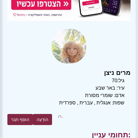
מרים ניצן
גיל:
70
עיר:
באר שבע
אדם:
שומרי מסורת
שפות:
אנגלית
,
עִברִית
,
ספרדית
הוֹדָעָה
הוסף חבר
תחומי עניין: