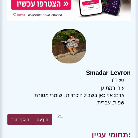
Smadar Levron
גיל:
61
עיר:
רמת גן
אדם:
אני כאן בשביל היכרויות
,
שומרי מסורת
שפות:
עִברִית
הוֹדָעָה
הוסף חבר
תחומי עניין: