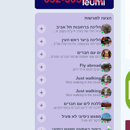
הצעה לפגישות
הליכה ברחובות תל אביב
+
טיול רגלי של בערך 4 ק"מ בקצב א...
הליכה ביער ראש העין
+
הפריחה בעיצומה, הליכה קלה של 3...
ים עם חברים
+
ביום ששי אשמח שכמה חברים יצטרפ...
Fly abroad
+
רוצים לטוס איתי ליפן
Just walking
+
Nice walking in the street
Just walking
+
Nice walking in the street
ללכת לים עם חברים
+
ללכת לטייל עם חברים בחוף הים ש...
מפגש ניסיוני לא פעיל
+
לרקוד לא פעיל
ביקור באתונה מפגש ניסיוני