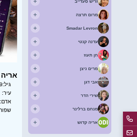
+
זריש סעדייב
+
מרום תרצה
+
Smadar Levron
+
עדנה קנטי
+
חן תעוז
+
מרים ניצן
אריה 
+
אבי דגן
גיל:
9
עיר:
פ
+
שירי הדר
אדם:
+
מנחם ברלינר
שפות
+
אריה קדוש