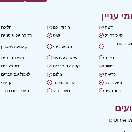
ריצה
ריקודי עם
הליכה
טיול לחו"ל
שַׁיִט
רכיבה על אופניים
נשים עם
מפגש ביתי
קולנוע-תיאטרון
ריקוד
העשרה עצמית
פעילות דתית
בישול
קפה עם חברים
מפגש בים
קריאה
צילום
לאכול עם חברים
טיול ברכב
שירה בציבור
קריוקי
סיור בעיר
טיולי טבע
טיולי שטח ברכב
ו אירועים