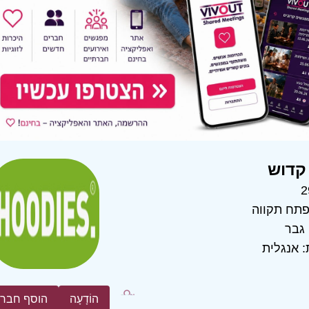
קדוש
2
תח תקווה
גבר
:
אנגלית
הוֹדָעָה
הוסף חבר