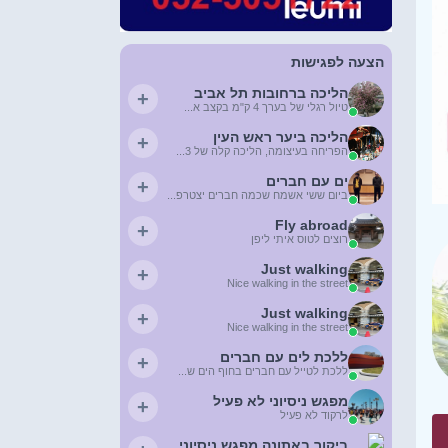
הצעה לפגישות
הליכה ברחובות תל אביב
+
טיול רגלי של בערך 4 ק"מ בקצב א...
הליכה ביער ראש העין
+
הפריחה בעיצומה, הליכה קלה של 3...
ים עם חברים
+
ביום ששי אשמח שכמה חברים יצטרפ...
Fly abroad
+
רוצים לטוס איתי ליפן
Just walking
+
Nice walking in the street
Just walking
+
Nice walking in the street
ללכת לים עם חברים
+
ללכת לטייל עם חברים בחוף הים ש...
מפגש ניסיוני לא פעיל
+
לרקוד לא פעיל
ביקור באתונה מפגש ניסיוני