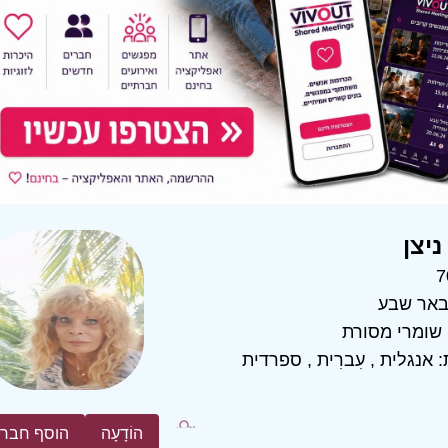
ניצן
7
אר שבע
שומרי מסורת
:
אנגלית
,
עִברִית
,
ספרדית
הוֹדָעָה
הוסף חבר