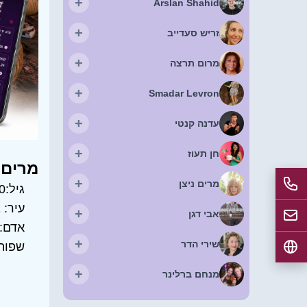
+
Arslan Shahid
+
זריש סעדייב
+
מרום תרצה
+
Smadar Levron
+
עדנה קנטי
+
חן תעוז
מרים 
+
מרים ניצן
גיל:
0
עיר:
ב
+
אבי דגן
אדם:
+
שירי הדר
שפות
+
מנחם ברלינר