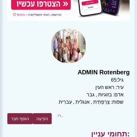
ADMIN Rotenberg
גיל:
65
עיר:
ראש העין
אדם:
בזוגיות
,
גבר
שפות:
צָרְפָתִית
,
אנגלית
,
עִברִית
הוֹדָעָה
הוסף חבר
תחומי עניין: