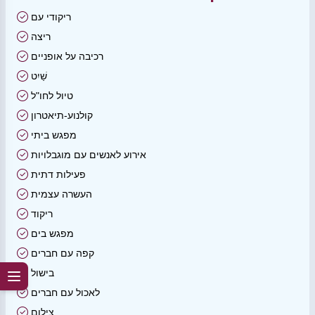
ריקודי עם
ריצה
רכיבה על אופניים
שַׁיִט
טיול לחו"ל
קולנוע-תיאטרון
מפגש ביתי
אירוע לאנשים עם מוגבלויות
פעילות דתית
העשרה עצמית
ריקוד
מפגש בים
קפה עם חברים
בישול
לאכול עם חברים
צילום