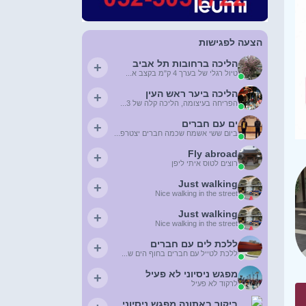
הצעה לפגישות
הליכה ברחובות תל אביב
+
טיול רגלי של בערך 4 ק"מ בקצב א...
הליכה ביער ראש העין
+
הפריחה בעיצומה, הליכה קלה של 3...
ים עם חברים
+
ביום ששי אשמח שכמה חברים יצטרפ...
Fly abroad
+
רוצים לטוס איתי ליפן
Just walking
+
Nice walking in the street
Just walking
+
Nice walking in the street
ללכת לים עם חברים
+
ללכת לטייל עם חברים בחוף הים ש...
מפגש ניסיוני לא פעיל
+
לרקוד לא פעיל
ביקור באתונה מפגש ניסיוני