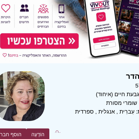
הדר
5
בעת חיים (איחוד)
שומרי מסורת
:
עִברִית
,
אנגלית
,
ספרדית
הוֹדָעָה
הוסף חבר