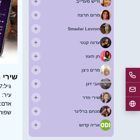
+
זריש סעדייב
+
מרום תרצה
+
Smadar Levron
+
עדנה קנטי
+
חן תעוז
+
מרים ניצן
שירי 
+
אבי דגן
גיל:
7
עיר:
ג
+
שירי הדר
אדם:
+
מנחם ברלינר
שפות
+
אריה קדוש