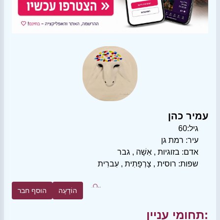
עמיר כהן
גיל:
60
עיר:
רמת גן
אדם:
בזוגיות
,
אִשָׁה
,
גבר
שפות:
רוסית
,
צָרְפָתִית
,
עִברִית
הוֹדָעָה
הוסף חבר
תחומי עניין: