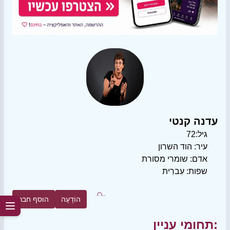
עדנה קנטי
גיל:
72
עיר:
הוד השרון
אדם:
שומרי מסורת
שפות:
עִברִית
הוֹדָעָה
הוסף חבר
תחומי עניין: