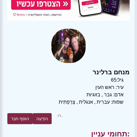
מנחם ברלינר
גיל:
65
עיר:
ראש העין
אדם:
גבר
,
בזוגיות
שפות:
עִברִית
,
אנגלית
,
צָרְפָתִית
הוֹדָעָה
הוסף חבר
תחומי עניין: