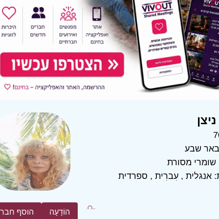
ניצן
7
אר שבע
שומרי מסורת
:
אנגלית
,
עִברִית
,
ספרדית
הוֹדָעָה
הוסף חבר