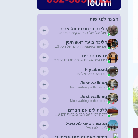
הצעה לפגישות
הליכה ברחובות תל אביב
+
טיול רגלי של בערך 4 ק"מ בקצב א...
הליכה ביער ראש העין
+
הפריחה בעיצומה, הליכה קלה של 3...
ים עם חברים
+
ביום ששי אשמח שכמה חברים יצטרפ...
Fly abroad
+
רוצים לטוס איתי ליפן
Just walking
+
Nice walking in the street
Just walking
+
Nice walking in the street
ללכת לים עם חברים
+
ללכת לטייל עם חברים בחוף הים ש...
מפגש ניסיוני לא פעיל
+
לרקוד לא פעיל
ביקור באתונה מפגש ניסיוני