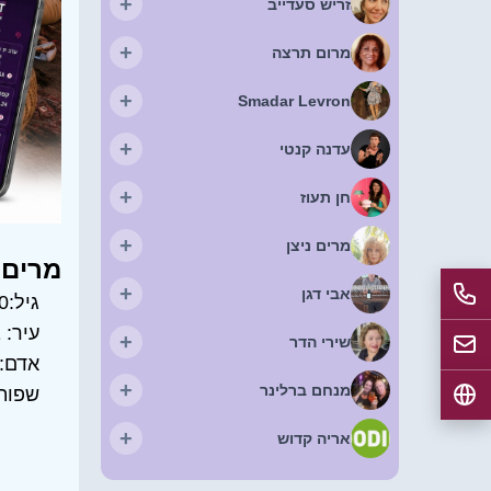
+
זריש סעדייב
+
מרום תרצה
+
Smadar Levron
+
עדנה קנטי
+
חן תעוז
+
מרים ניצן
מרים 
+
אבי דגן
גיל:
0
עיר:
ב
+
שירי הדר
אדם:
+
מנחם ברלינר
שפות
+
אריה קדוש