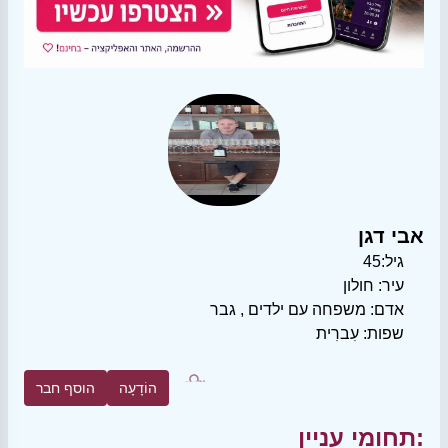
אבי דגן
גיל:
45
עיר:
חולון
אדם:
משפחה עם ילדים
,
גבר
שפות:
עִברִית
הוֹדָעָה
הוסף חבר
תחומי עניין: