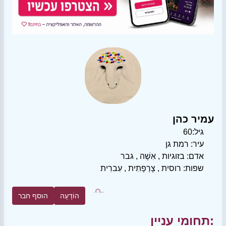
עמיר כהן
גיל:
60
עיר:
רמת גן
אדם:
בזוגיות
,
אִשָׁה
,
גבר
שפות:
רוסית
,
צָרְפָתִית
,
עִברִית
הוֹדָעָה
הוסף חבר
תחומי עניין: