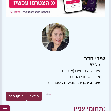
שירי הדר
גיל:
57
עיר:
גבעת חיים (איחוד)
אדם:
שומרי מסורת
שפות:
עִברִית
,
אנגלית
,
ספרדית
הוֹדָעָה
הוסף חבר
תחומי עניין: