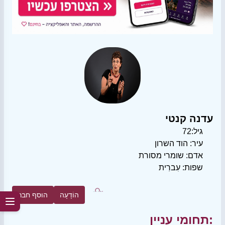
עדנה קנטי
גיל:
72
עיר:
הוד השרון
אדם:
שומרי מסורת
שפות:
עִברִית
הוֹדָעָה
הוסף חבר
תחומי עניין: