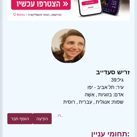
זריש סעדייב
גיל:
39
עיר:
תל אביב - יפו
אדם:
בזוגיות
,
אִשָׁה
שפות:
אנגלית
,
עִברִית
,
רוסית
הוֹדָעָה
הוסף חבר
תחומי עניין: