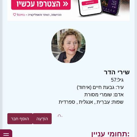
שירי הדר
גיל:
57
עיר:
גבעת חיים (איחוד)
אדם:
שומרי מסורת
שפות:
עִברִית
,
אנגלית
,
ספרדית
הוֹדָעָה
הוסף חבר
תחומי עניין: