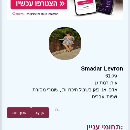
Smadar Levron
גיל:
61
עיר:
רמת גן
אדם:
אני כאן בשביל היכרויות
,
שומרי מסורת
שפות:
עִברִית
הוֹדָעָה
הוסף חבר
תחומי עניין: