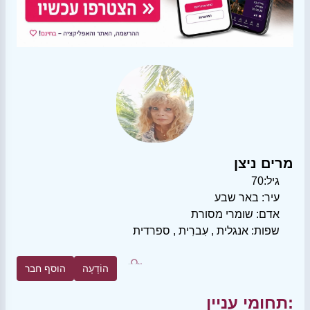
מרים ניצן
גיל:
70
עיר:
באר שבע
אדם:
שומרי מסורת
שפות:
אנגלית
,
עִברִית
,
ספרדית
הוֹדָעָה
הוסף חבר
תחומי עניין: