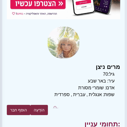
מרים ניצן
גיל:
70
עיר:
באר שבע
אדם:
שומרי מסורת
שפות:
אנגלית
,
עִברִית
,
ספרדית
הוֹדָעָה
הוסף חבר
תחומי עניין: