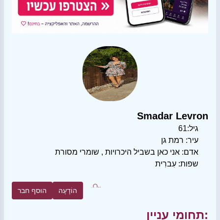
Smadar Levron
גיל:
61
עיר:
רמת גן
אדם:
אני כאן בשביל היכרויות
,
שומרי מסורת
שפות:
עִברִית
הוֹדָעָה
הוסף חבר
תחומי עניין: