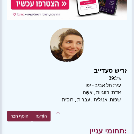
זריש סעדייב
גיל:
39
עיר:
תל אביב - יפו
אדם:
בזוגיות
,
אִשָׁה
שפות:
אנגלית
,
עִברִית
,
רוסית
הוֹדָעָה
הוסף חבר
תחומי עניין: