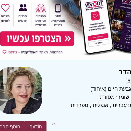
הדר
5
בעת חיים (איחוד)
שומרי מסורת
:
עִברִית
,
אנגלית
,
ספרדית
הוֹדָעָה
הוסף חבר