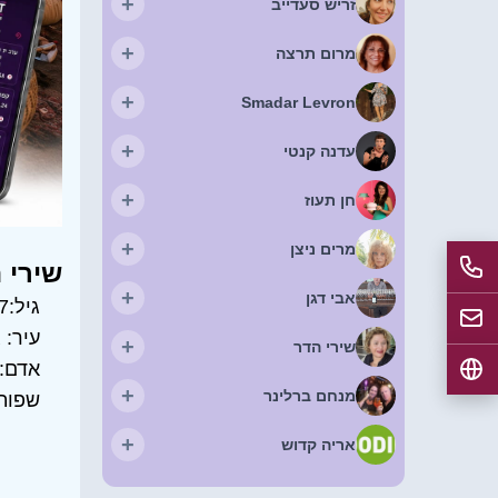
+
זריש סעדייב
+
מרום תרצה
+
Smadar Levron
+
עדנה קנטי
+
חן תעוז
+
מרים ניצן
שירי 
+
אבי דגן
גיל:
7
עיר:
ג
+
שירי הדר
אדם:
+
מנחם ברלינר
שפות
+
אריה קדוש