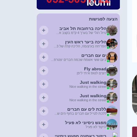
הצעה לפגישות
הליכה ברחובות תל אביב
+
טיול רגלי של בערך 4 ק"מ בקצב א...
הליכה ביער ראש העין
+
הפריחה בעיצומה, הליכה קלה של 3...
ים עם חברים
+
ביום ששי אשמח שכמה חברים יצטרפ...
Fly abroad
+
רוצים לטוס איתי ליפן
Just walking
+
Nice walking in the street
Just walking
+
Nice walking in the street
ללכת לים עם חברים
+
ללכת לטייל עם חברים בחוף הים ש...
מפגש ניסיוני לא פעיל
+
לרקוד לא פעיל
ביקור באתונה מפגש ניסיוני