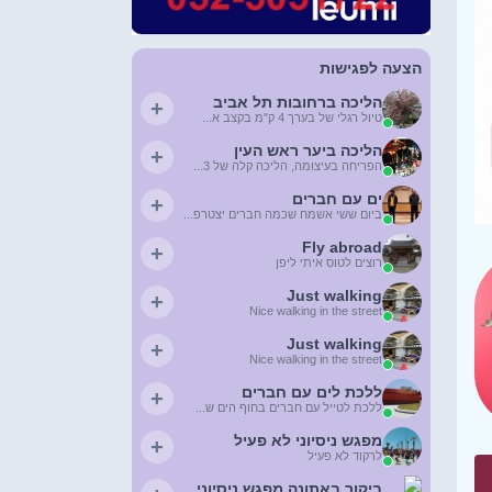
הצעה לפגישות
הליכה ברחובות תל אביב
+
טיול רגלי של בערך 4 ק"מ בקצב א...
הליכה ביער ראש העין
+
הפריחה בעיצומה, הליכה קלה של 3...
ים עם חברים
+
ביום ששי אשמח שכמה חברים יצטרפ...
Fly abroad
+
רוצים לטוס איתי ליפן
Just walking
+
Nice walking in the street
Just walking
+
Nice walking in the street
ללכת לים עם חברים
+
ללכת לטייל עם חברים בחוף הים ש...
מפגש ניסיוני לא פעיל
+
לרקוד לא פעיל
ביקור באתונה מפגש ניסיוני