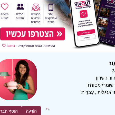
וז
3
וד השרון
שומרי מסורת
:
אנגלית
,
עִברִית
הוֹדָעָה
הוסף חבר