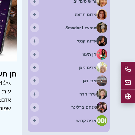
+
זריש סעדייב
+
מרום תרצה
+
Smadar Levron
+
עדנה קנטי
+
חן תעוז
+
מרים ניצן
חן תע
+
אבי דגן
גיל:
4
עיר:
ה
+
שירי הדר
אדם:
+
מנחם ברלינר
שפות
+
אריה קדוש