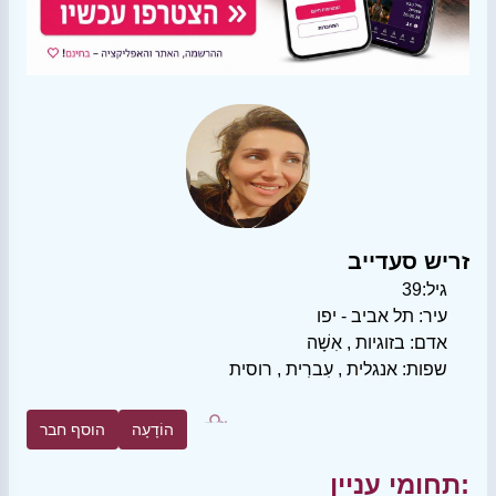
זריש סעדייב
גיל:
39
עיר:
תל אביב - יפו
אדם:
בזוגיות
,
אִשָׁה
שפות:
אנגלית
,
עִברִית
,
רוסית
הוֹדָעָה
הוסף חבר
תחומי עניין: